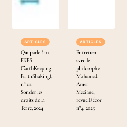
Qui
Entretien
parle
avec
ARTICLES
ARTICLES
?
le
Qui parle ? in
Entretien
in
philosophe
EKES
avec le
EKES
Mohamed
(EarthKeeping
philosophe
(EarthKeeping
Amer
EarthShaking),
Mohamed
EarthShaking),
Meziane,
n° 02 –
Amer
n°
revue
Sonder les
Meziane,
02
Décor
droits de la
revue Décor
–
n°4,
Terre, 2024
n°4, 2025
Sonder
2025
les