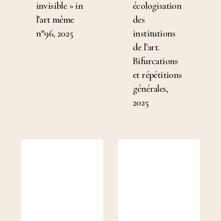
invisible » in
écologisation
»
institutions
l’art même
des
in
de
n°96, 2025
institutions
l’art
l’art.
de l’art.
même
Bifurcations
Bifurcations
n°96,
et
et répétitions
2025
répétitions
générales,
générales,
2025
2025
Qui
Entretien
parle
avec
?
le
in
philosophe
EKES
Mohamed
(EarthKeeping
Amer