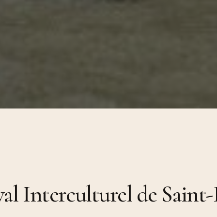
val Interculturel de Saint