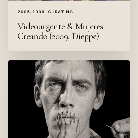
2005-2009
CURATING
Videourgente & Mujeres
Creando (2009, Dieppe)
Nos
désirs
sont
des
arts
(Lyon,
2009)