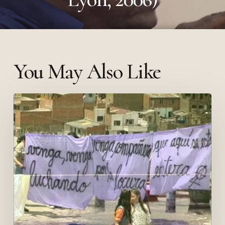
You May Also Like
Videourgente
&
Mujeres
Creando
(2009,
Dieppe)