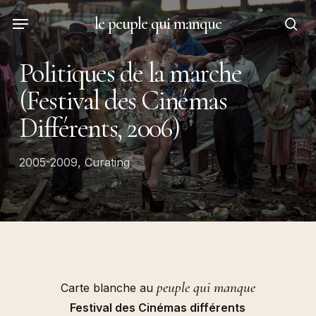
Skip
Menu
le peuple qui manque
to
sea
main
Politiques de la marche
content
(Festival des Cinémas
Différents, 2006)
2005-2009
,
Curating
peuple qui manque
Carte blanche au
Festival des Cinémas différents