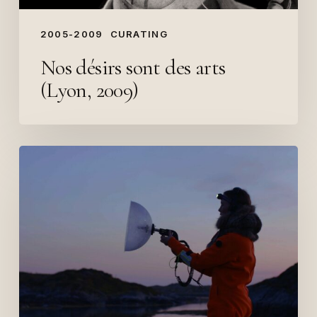
2005-2009
CURATING
Nos désirs sont des arts
(Lyon, 2009)
Atlas
des
bifurcations,
Festival
Diep~Haven
2021