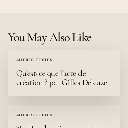
You May Also Like
Qu’est-
AUTRES TEXTES
ce
que
Qu’est-ce que l’acte de
l’acte
création ? par Gilles Deleuze
de
création
?
“Le
par
AUTRES TEXTES
Peuple
Gilles
qui
Deleuze