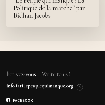
“Le Peuple qui manque : La
manque
Politique de la marche” par
:
Bidhan Jacobs
La
Politique
de
la
marche”
par
Bidhan
Jacobs
Écrivez-vous –
Write to us
!
info (at) lepeuplequimanque.org
FACEBOOK