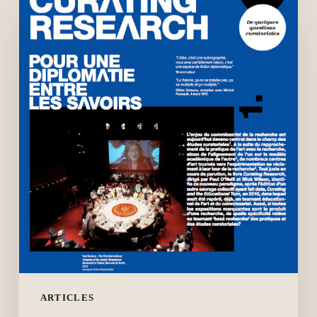
research
(L’Art
même
n°64,
2015)
ARTICLES