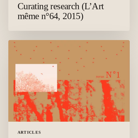
Curating research (L’Art
même n°64, 2015)
« Il
y
a
urgence,
prenons
le
temps »,
article,
revue
Festina
Lente,
ARTICLES