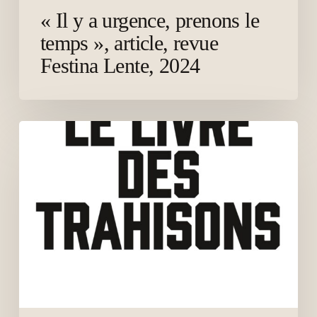
2024
« Il y a urgence, prenons le
temps », article, revue
Festina Lente, 2024
Politiques
de
l’entre-
lignes, in
Le
livre
des
trahisons
(PUF,
2016)