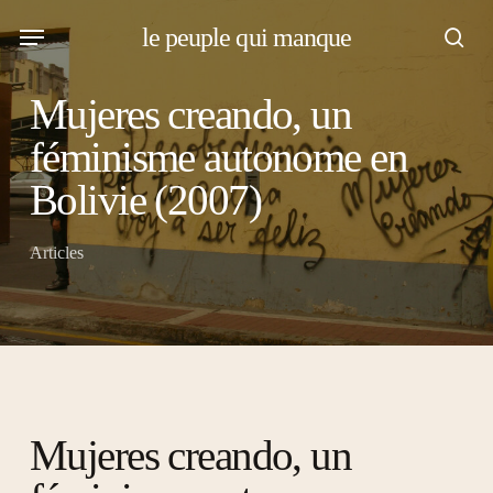
Skip
Menu
le peuple qui manque
to
sear
main
Mujeres creando, un
content
féminisme autonome en
Bolivie (2007)
Articles
Mujeres creando, un