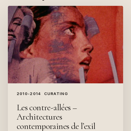
Les
contre-
allées
–
Architectures
contemporaines
de
l’exil
(2011)
2010-2014
CURATING
Les contre-allées –
Architectures
contemporaines de l’exil