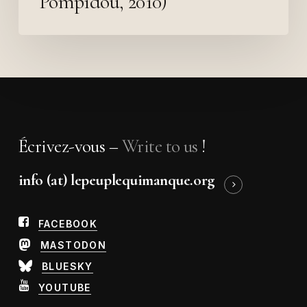
Pompidou, 2010)
Écrivez-vous –
Write to us
!
info (at) lepeuplequimanque.org
FACEBOOK
MASTODON
BLUESKY
YOUTUBE