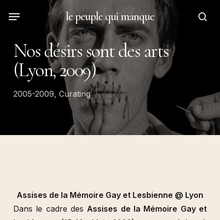
Skip
Menu
le peuple qui manque
to
sea
main
Nos désirs sont des arts
content
(Lyon, 2009)
2005-2009
,
Curating
Assises de la Mémoire Gay et Lesbienne @ Lyon
Dans le cadre des
Assises de la Mémoire Gay et