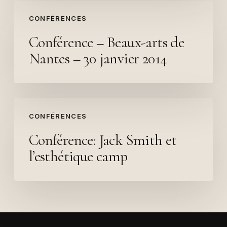
Conférence
CONFÉRENCES
–
Beaux-
Conférence – Beaux-arts de
arts
Nantes – 30 janvier 2014
de
Nantes
–
Conférence:
30
CONFÉRENCES
Jack
janvier
Smith
2014
Conférence: Jack Smith et
et
l’esthétique camp
l’esthétique
camp