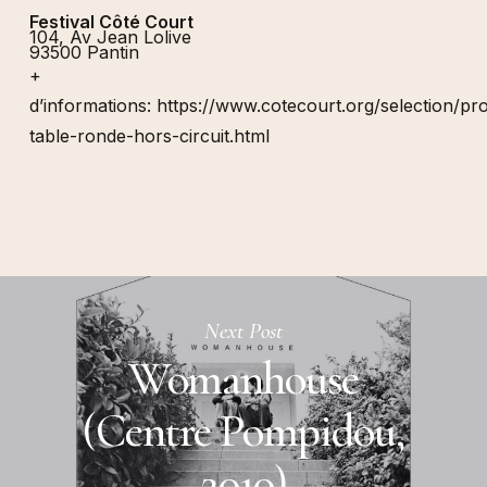
Festival Côté Court
104, Av Jean Lolive
93500 Pantin
+
d’informations:
https://www.cotecourt.org/selection/p
table-ronde-hors-circuit.html
Next Post
Womanhouse
(Centre Pompidou,
2010)