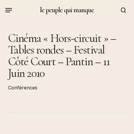
Skip
Menu
le peuple qui manque
to
sea
main
content
Cinéma « Hors-circuit » –
Tables rondes – Festival
Côté Court – Pantin – 11
Juin 2010
Conférences