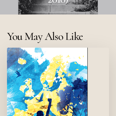
You May Also Like
Secession
–
Berlin
–
Conférence
30
septembre
2014