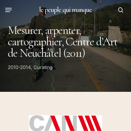
Skip
Menu
le peuple qui manque
to
sea
main
Mesurer, arpenter,
content
cartographier, Centre d’Art
de Neuchâtel (2011)
2010-2014
,
Curating