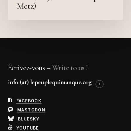
Metz)
Écrivez-vous –
Write to us
!
info (at) lepeuplequimanque.org
FACEBOOK
MASTODON
BLUESKY
YOUTUBE