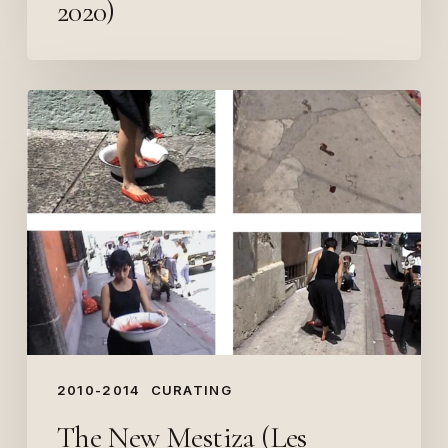
2020)
The
New
Mestiza
(Les
Abattoirs,
Toulouse,
2014)
2010-2014
CURATING
The New Mestiza (Les