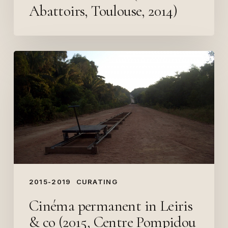
Abattoirs, Toulouse, 2014)
Cinéma
permanent
in
Leiris
&
co
(2015,
Centre
Pompidou
2015-2019
CURATING
Metz)
Cinéma permanent in Leiris
& co (2015, Centre Pompidou