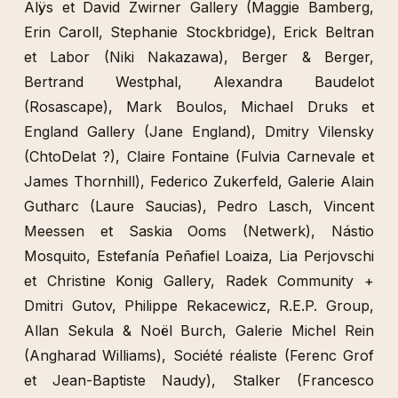
Ronan Le Pennec, Vincent Valéry, Franck Balland,
Fanny Martin, Léa Mérit, Céline Poulin, Jean-
Philippe Darini), L’Arachnéen (Sandra Alvarez de
Toledo, Anaïs Masson), Fondation Antoine de
Galbert (Arthur Tocqué), Aude Lavigne (France
Culture), BAW/TAF (Michael Schnorr), Francis
Alÿs et David Zwirner Gallery (Maggie Bamberg,
Erin Caroll, Stephanie Stockbridge), Erick Beltran
et Labor (Niki Nakazawa), Berger & Berger,
Bertrand Westphal, Alexandra Baudelot
(Rosascape), Mark Boulos, Michael Druks et
England Gallery (Jane England), Dmitry Vilensky
(ChtoDelat ?), Claire Fontaine (Fulvia Carnevale et
James Thornhill), Federico Zukerfeld, Galerie Alain
Gutharc (Laure Saucias), Pedro Lasch, Vincent
Meessen et Saskia Ooms (Netwerk), Nástio