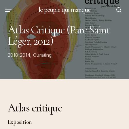
Skip
Menu
le peuple qui manque
to
sea
main
Atlas Critique (Parc Saint
content
Léger, 2012)
2010-2014
,
Curating
Atlas critique
Exposition