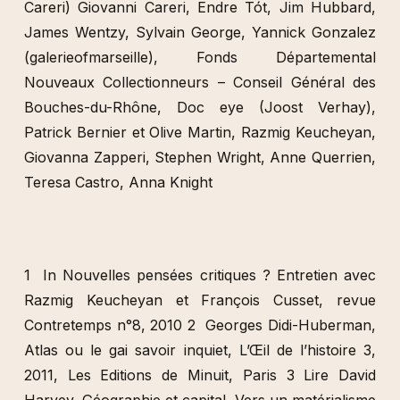
Mosquito, Estefanía Peñafiel Loaiza, Lia Perjovschi
et Christine Konig Gallery, Radek Community +
Dmitri Gutov, Philippe Rekacewicz, R.E.P. Group,
Allan Sekula & Noël Burch, Galerie Michel Rein
(Angharad Williams), Société réaliste (Ferenc Grof
et Jean-Baptiste Naudy), Stalker (Francesco
Careri) Giovanni Careri, Endre Tót, Jim Hubbard,
James Wentzy, Sylvain George, Yannick Gonzalez
(galerieofmarseille), Fonds Départemental
Nouveaux Collectionneurs – Conseil Général des
Bouches-du-Rhône, Doc eye (Joost Verhay),
Patrick Bernier et Olive Martin, Razmig Keucheyan,
Giovanna Zapperi, Stephen Wright, Anne Querrien,
Teresa Castro, Anna Knight