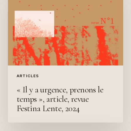
a
urgence,
prenons
le
temps »,
article,
revue
Festina
Lente,
ARTICLES
2024
« Il y a urgence, prenons le
temps », article, revue
Festina Lente, 2024