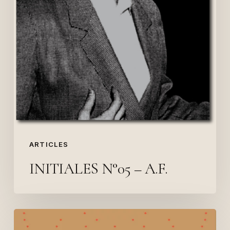
ARTICLES
INITIALES N°05 – A.F.
« Il
y