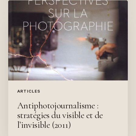
Antiphotojournalisme
:
stratégies
du
visible
et
de
l’invisible
(2011)
ARTICLES
Antiphotojournalisme :
stratégies du visible et de
l’invisible (2011)