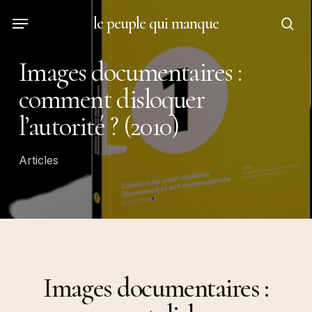
Skip
Menu
le peuple qui manque
to
sea
main
Images documentaires :
content
comment disloquer
l’autorité ? (2010)
Articles
Images documentaires :