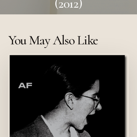
(2012)
You May Also Like
INITIALES
N°05
–
A.F.