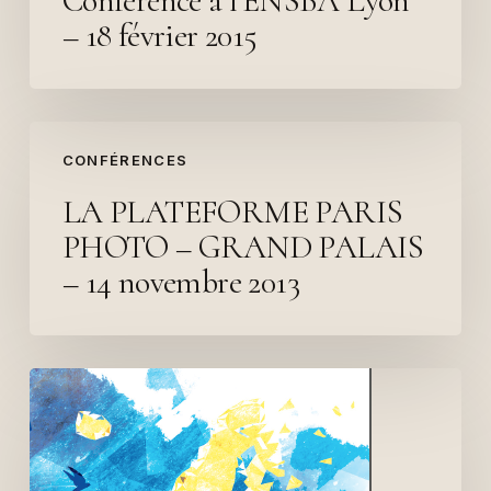
Conférence à l’ENSBA Lyon
– 18 février 2015
LA
CONFÉRENCES
PLATEFORME
PARIS
LA PLATEFORME PARIS
PHOTO
PHOTO – GRAND PALAIS
–
– 14 novembre 2013
GRAND
PALAIS
–
14
Secession
novembre
–
2013
Berlin
–