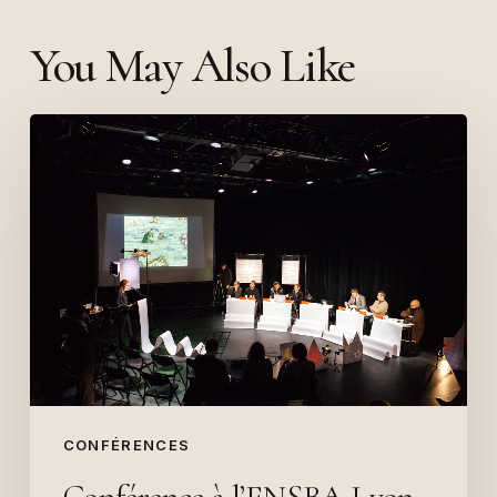
You May Also Like
Conférence
à
l’ENSBA
Lyon
–
18
février
2015
CONFÉRENCES