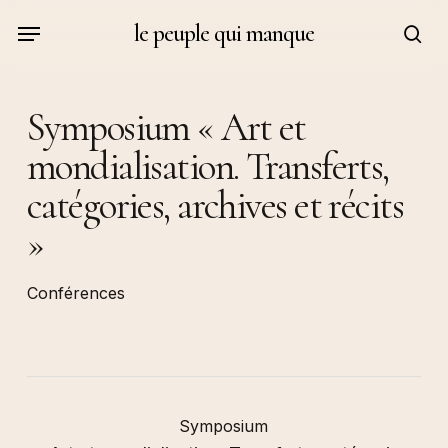
Skip
Menu
le peuple qui manque
to
sea
main
content
Symposium « Art et
mondialisation. Transferts,
catégories, archives et récits
»
Conférences
Symposium