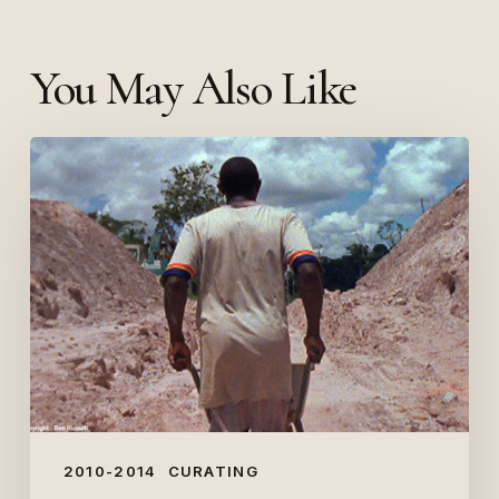
You May Also Like
Ben
Russell
(Cinéma
Le
Méliès,
2009)
2010-2014
CURATING