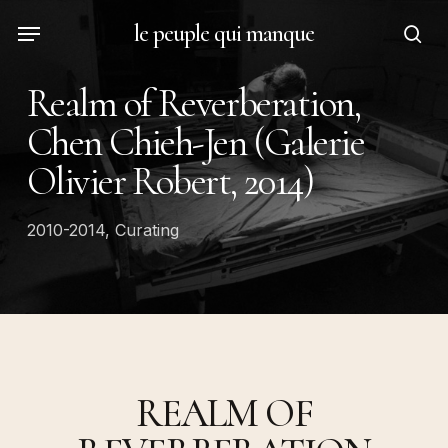
Skip
Menu
le peuple qui manque
to
sea
main
Realm of Reverberation,
content
Chen Chieh-Jen (Galerie
Olivier Robert, 2014)
2010-2014
,
Curating
REALM OF