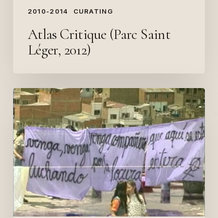
2010-2014
CURATING
Atlas Critique (Parc Saint
Léger, 2012)
Mujeres
Creando
(Festival
de
Femmes
en
résistance,
2006)