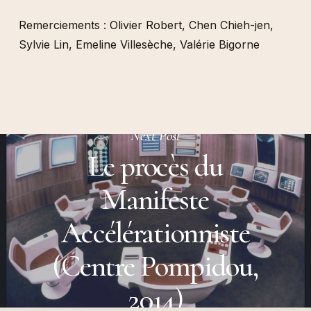
Remerciements : Olivier Robert, Chen Chieh-jen,
Sylvie Lin, Emeline Villesèche, Valérie Bigorne
Next Post
Le procès du
Manifeste
Accélérationniste
(Centre Pompidou,
2014)