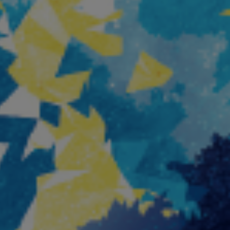
resses
024
ions et
.) Florian
émologie
orak et
ngage »,
de Babi
cheron,
insot, Une
 100
urs
migration,
ière, 2024