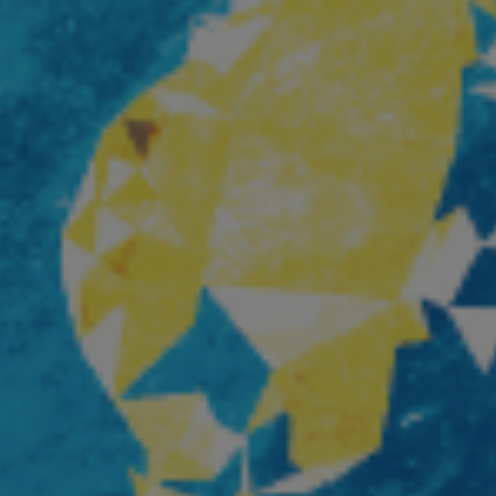
ultitudes, 2014)
Beaufils, Climène Perrin), P
Gulbenkian & Les Laboratoires d’Aubervilliers
Université de Vincennes, 2
Queer (Revue
Pour une écologisation des
des n°35, 2008-2009)
institutions de l’art. Bifurcat
répétitions générales. in (dir
Gaîté et Aline Caillet, Épist
du contemporain, à paraître
Entretien In (dir.) Simona Dv
Tadeo Kohan, « Actes de la
Maison Populaire, 2024
« Les diasporas textuelles 
Badalov », (dir.) Patrick Bou
Sebastien Gokälp, Marie Po
histoire de l’immigration en
objets. Catalogue du parco
permanent du Musée de l’im
Paris, éditions de La Martin