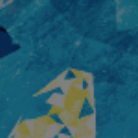
l’art (M
Cinéma 
Multitu