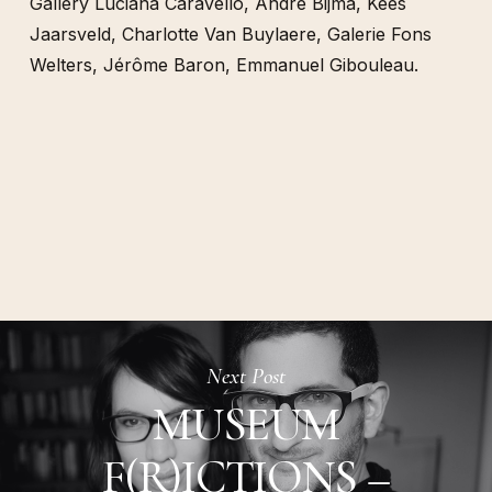
Gallery Luciana Caravello, André Bijma, Kees
Jaarsveld, Charlotte Van Buylaere, Galerie Fons
Welters, Jérôme Baron, Emmanuel Gibouleau.
Next Post
MUSEUM
F(R)ICTIONS –