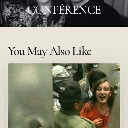
CONFÉRENCE
You May Also Like
Mujeres
Creando
(AMP,
2006)