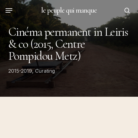
Skip
Menu
le peuple qui manque
to
sea
main
Cinéma permanent in Leiris
content
& co (2015, Centre
Pompidou Metz)
2015-2019
,
Curating