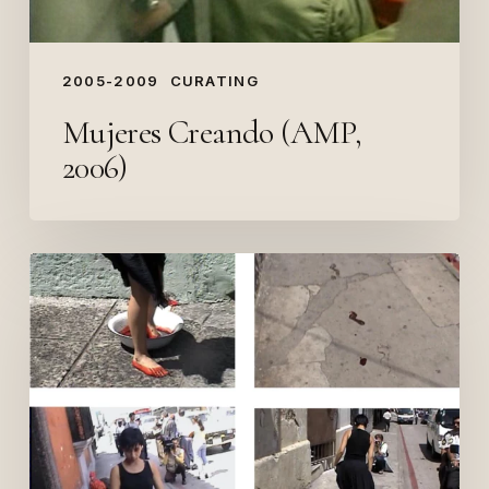
2005-2009
CURATING
Mujeres Creando (AMP,
2006)
The
New
Mestiza
(Les
Abattoirs,
Toulouse,
2014)