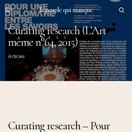
Skip
Menu
le peuple qui manque
to
sea
main
Curating research (L’Art
content
même n°64, 2015)
Articles
Curating research – Pour