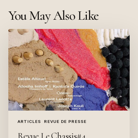
You May Also Like
Revue
Le
Chassis#4,
Chasseurs
de
têtes,
2018
ARTICLES
REVUE DE PRESSE
Revue Le Chassis#4,