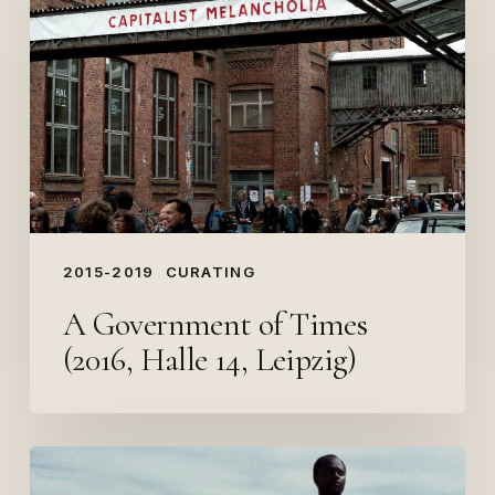
of
Times
(2016,
Halle
14,
Leipzig)
2015-2019
CURATING
A Government of Times
(2016, Halle 14, Leipzig)
Cinéma
at