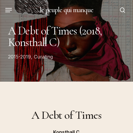
Skip
Menu
le peuple qui manque
to
sea
main
A Debt of Times (2018,
content
Konsthall C)
2015-2019
,
Curating
A Debt of Times
Konsthall C