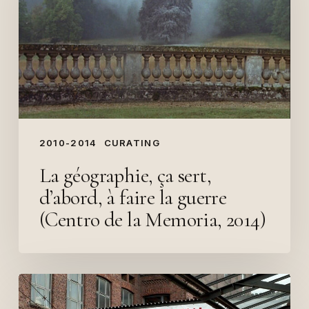
sert,
d’abord,
à
faire
la
guerre
(Centro
de
2010-2014
CURATING
la
La géographie, ça sert,
Memoria,
d’abord, à faire la guerre
2014)
(Centro de la Memoria, 2014)
A
Government