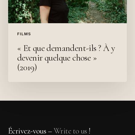
?
À
y
devenir
FILMS
quelque
chose
« Et que demandent-ils ? À y
»
devenir quelque chose »
(2019)
(2019)
Écrivez-vous –
Write to us
!