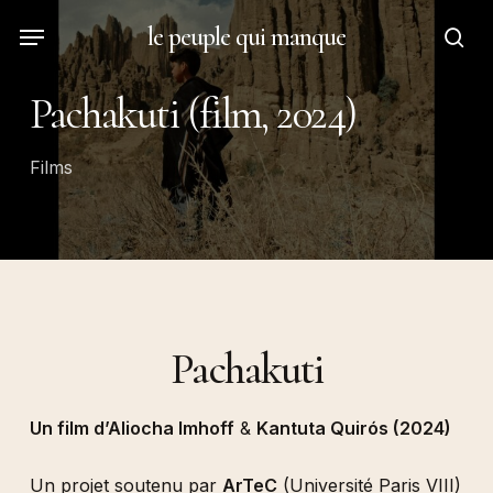
Skip
Menu
le peuple qui manque
to
sea
main
Pachakuti (film, 2024)
content
Films
Pachakuti
Un film d’
Aliocha Imhoff
&
Kantuta Quirós (2024)
Un projet soutenu par
ArTeC
(Université Paris VIII)