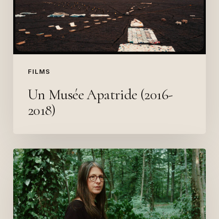
FILMS
Un Musée Apatride (2016-
2018)
«
Et
que
demandent-
ils