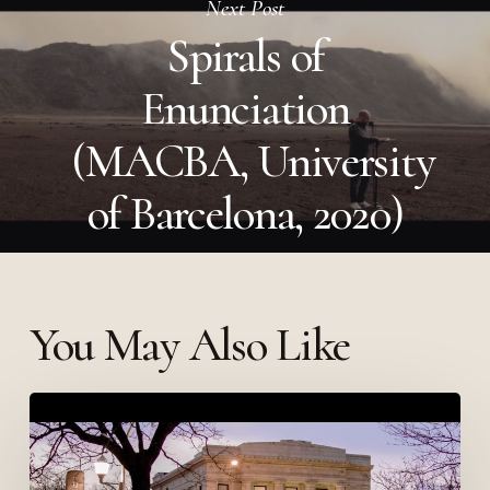
Next Post
Spirals of
Enunciation
(MACBA, University
of Barcelona, 2020)
You May Also Like
Les
Impatients
(2018)