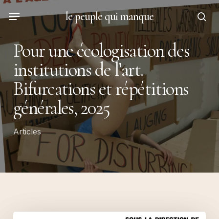
Skip
Menu
le peuple qui manque
to
sea
main
Pour une écologisation des
content
institutions de l’art.
Bifurcations et répétitions
générales, 2025
Articles