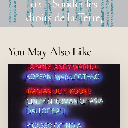
02 – Sonder les
droits de la Terre,
2024
You May Also Like
Entretien
avec
Joaquín
Barriendos
(2012)