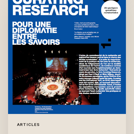
research
(L’Art
même
n°64,
2015)
ARTICLES