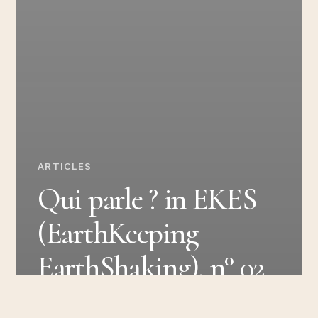
ARTICLES
Qui parle ? in EKES
(EarthKeeping
EarthShaking), n° 02
– Sonder les droits de