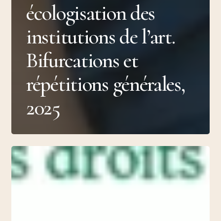
écologisation des
institutions de l’art.
Bifurcations et
répétitions générales,
2025
Qui
parle
?
in
EKES