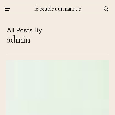
Skip
Menu
le peuple qui manque
to
sea
main
content
All Posts By
admin
«
La
part
invisible
»
in
l’art
même