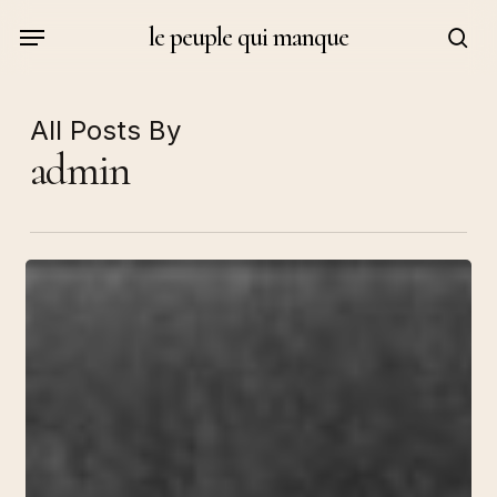
Skip
Menu
le peuple qui manque
to
sea
main
content
All Posts By
admin
Post-
exotisme
(Newhaven,
diep~haven,
2015)