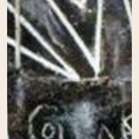
RÉGIME
POSTCOLONIAL
DES
ARTS
?