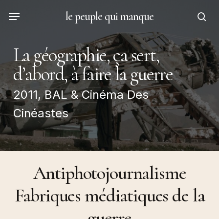
Skip
Menu
le peuple qui manque
to
sea
main
content
La géographie, ça sert,
d’abord, à faire la guerre
2011, BAL & Cinéma Des
Cinéastes
Antiphotojournalisme
Fabriques médiatiques de la
guerre