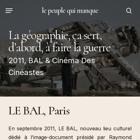
Skip
Menu
le peuple qui manque
to
sea
main
content
La géographie, ça sert,
d’abord, à faire la guerre
2011, BAL & Cinéma Des
Cinéastes
LE BAL, Paris
En septembre 2011, LE BAL, nouveau lieu culturel
dédié à l’image-document présidé par Raymond