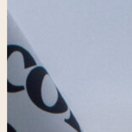
l’art (M
Cinéma 
Multitu