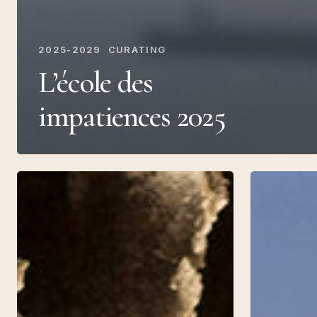
2025-2029
CURATING
L’école des
impatiences 2025
Politiques
Atlas
du
des
silence
bifurcations,
(Esba
Festival
MO.CO,
Diep~Haven
2021)
2021