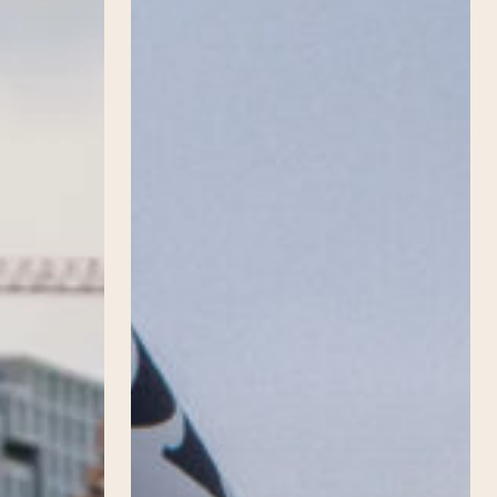
resses
024
ions et
.) Florian
émologie
orak et
ngage »,
de Babi
cheron,
insot, Une
 100
urs
migration,
ière, 2024