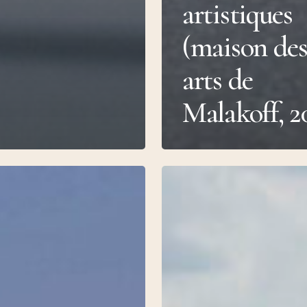
artistiques
(maison de
arts de
Malakoff, 2
Qui
Parle
?
(Master
Symposium,
HEAD/ECAL/EDEHEA,
2020)