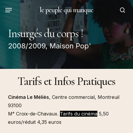
Skip
Menu
le peuple qui manque
to
sea
main
content
Insurgés du corps !
2008/2009, Maison Pop'
Tarifs et Infos Pratiques
Cinéma Le Méliès
, Centre commercial, Montreuil
93100
M° Croix-de-Chavaux.
Tarifs du cinéma
5,50
euros/réduit 4,35 euros