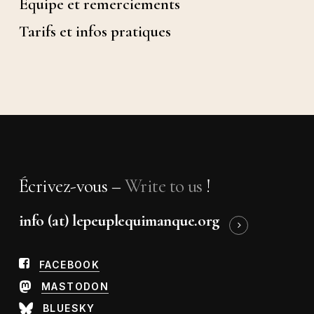
Equipe et remerciements
Tarifs et infos pratiques
Écrivez-vous –
Write to us
!
info (at) lepeuplequimanque.org
FACEBOOK
MASTODON
BLUESKY