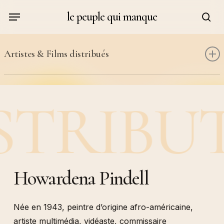
Skip
Menu
le peuple qui manque
to
sea
main
content
Artistes & Films distribués
Kathy Acker & Alan Sondheim
STRIBU
Judith Cahen
Johanna Demetrakas
Roger Danel
Maria Adela Diaz
Guillaume Dustan
Howardena Pindell
Michka Gorki
Jean-Michel Humeau
Née en 1943, peintre d’origine afro-américaine,
Danielle Jaeggi
artiste multimédia, vidéaste, commissaire