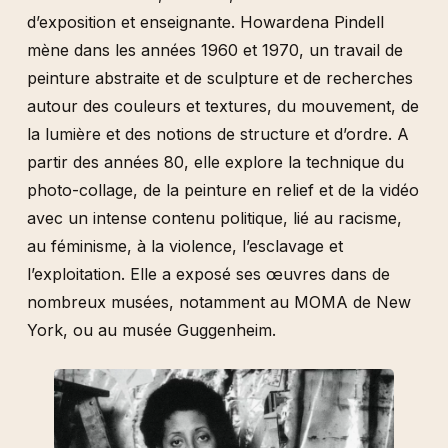
Françoise Janicot
d’exposition et enseignante. Howardena Pindell
Eduardo Kac
mène dans les années 1960 et 1970, un travail de
Jacques Kebadian
peinture abstraite et de sculpture et de recherches
Jean-Jacques Lebel
autour des couleurs et textures, du mouvement, de
ORLAN
la lumière et des notions de structure et d’ordre. A
Howardena Pindell
partir des années 80, elle explore la technique du
photo-collage, de la peinture en relief et de la vidéo
Oliver Ressler
avec un intense contenu politique, lié au racisme,
R.E.P. Group
au féminisme, à la violence, l’esclavage et
Carolee Schneemann & Maria Beatty
l’exploitation. Elle a exposé ses œuvres dans de
David Wojnarowicz & Marion Scemama
nombreux musées, notamment au MOMA de New
Lorena Wolffer
York, ou au musée Guggenheim.
Jud Yalkut