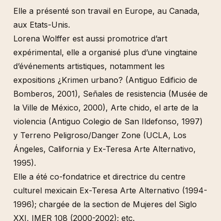
Françoise Janicot
Elle a présenté son travail en Europe, au Canada,
Eduardo Kac
aux Etats-Unis.
Jacques Kebadian
Lorena Wolffer est aussi promotrice d’art
Jean-Jacques Lebel
expérimental, elle a organisé plus d’une vingtaine
ORLAN
d’événements artistiques, notamment les
Howardena Pindell
expositions ¿Krimen urbano? (Antiguo Edificio de
Bomberos, 2001), Señales de resistencia (Musée de
Oliver Ressler
la Ville de México, 2000), Arte chido, el arte de la
R.E.P. Group
violencia (Antiguo Colegio de San Ildefonso, 1997)
Carolee Schneemann & Maria Beatty
y Terreno Peligroso/Danger Zone (UCLA, Los
David Wojnarowicz & Marion Scemama
Ángeles, California y Ex-Teresa Arte Alternativo,
Lorena Wolffer
1995).
Jud Yalkut
Elle a été co-fondatrice et directrice du centre
culturel mexicain Ex-Teresa Arte Alternativo (1994-
1996); chargée de la section de Mujeres del Siglo
XXI, IMER 108 (2000-2002); etc.