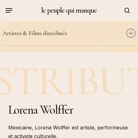
Skip
Menu
le peuple qui manque
to
sea
main
content
Artistes & Films distribués
Kathy Acker & Alan Sondheim
STRIBU
Judith Cahen
Johanna Demetrakas
Roger Danel
Maria Adela Diaz
Guillaume Dustan
Lorena Wolffer
Michka Gorki
Jean-Michel Humeau
Mexicaine, Lorena Wolffer est artiste, performeuse
Danielle Jaeggi
et activiste culturelle.