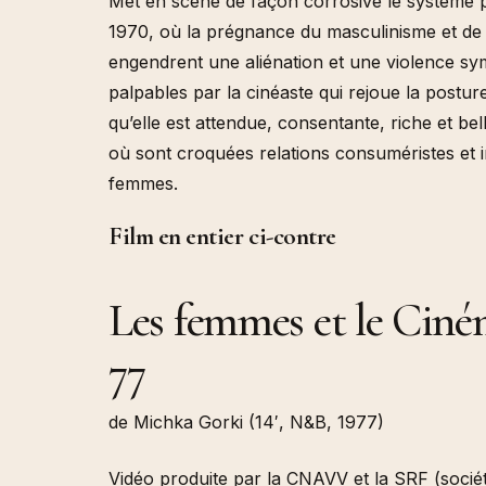
Met en scène de façon corrosive le système p
1970, où la prégnance du masculinisme et de 
engendrent une aliénation et une violence s
palpables par la cinéaste qui rejoue la postur
qu’elle est attendue, consentante, riche et be
où sont croquées relations consuméristes et i
femmes.
Film en entier ci-contre
Les femmes et le Cin
77
de Michka Gorki (14′, N&B, 1977)
Vidéo produite par la CNAVV et la SRF (sociét