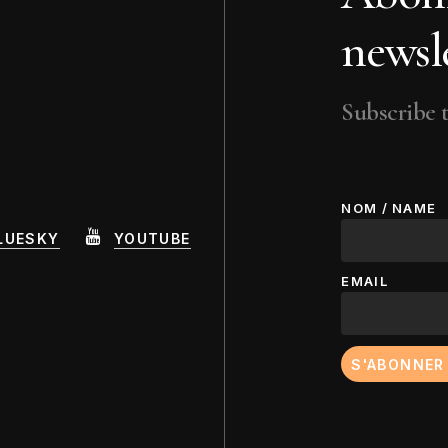
Jacques Kebadian
Bea
newsle
Jean-Jacques Lebel
Dav
ORLAN
Sc
Howardena Pindell
Lor
Subscribe t
Jud
NOM / NAME
LUESKY
YOUTUBE
EMAIL