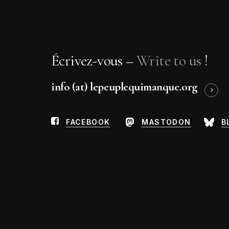
Roger Danel
Maria Adela Diaz
Guillaume Dustan
Michka Gorki
Écrivez-vous –
Write to us
!
Jean-Michel Humeau
info (at) lepeuplequimanque.org
FACEBOOK
MASTODON
B