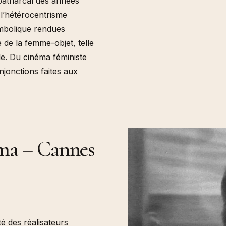
atriarcal des années
l’hétérocentrisme
ymbolique rendues
e de la femme-objet, telle
lle. Du cinéma féministe
njonctions faites aux
éma – Cannes
é des réalisateurs