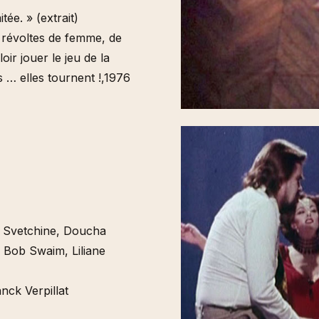
tée. » (extrait)
es révoltes de femme, de
ir jouer le jeu de la
s … elles tournent !,1976
 Svetchine, Doucha
, Bob Swaim, Liliane
nck Verpillat