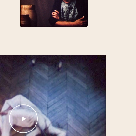
resses
024
ions et
.) Florian
émologie
orak et
ngage »,
de Babi
cheron,
insot, Une
 100
urs
migration,
ière, 2024
Play Video