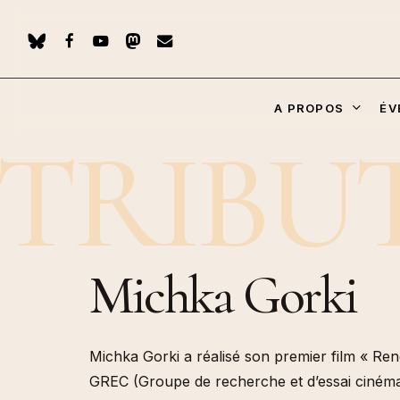
Skip
to
BLUESKY
FACEBOOK
YOUTUBE
MASTODON
EMAIL
main
content
A PROPOS
ÉV
STRIBU
Hit enter to search or ESC to close
Les pote
poche, 
Qui Parl
Michka Gorki
humains
Les pote
(Manuell
Géoesth
Michka Gorki a réalisé son premier film « Re
Pachakuti (2024)
GREC (Groupe de recherche et d’essai cinéma
Histoire