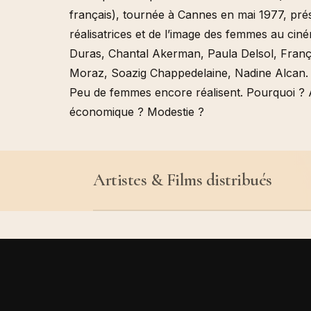
français), tournée à Cannes en mai 1977, pré
réalisatrices et de l’image des femmes au cin
Duras, Chantal Akerman, Paula Delsol, Franço
Moraz, Soazig Chappedelaine, Nadine Alcan.
Peu de femmes encore réalisent. Pourquoi ?
économique ? Modestie ?
Artistes & Films distribués
Kathy Acker & Alan Sond
Judith Cahen
Johanna Demetrakas