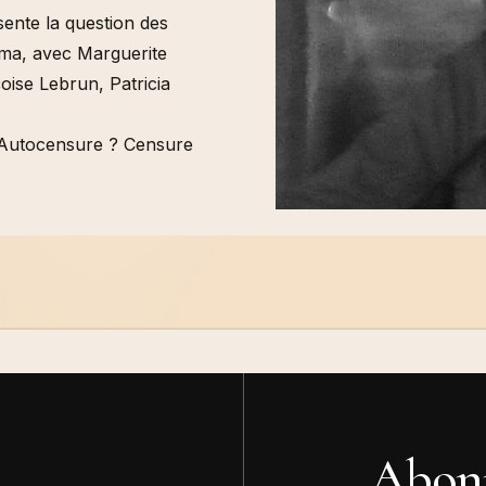
sente la question des
éma, avec Marguerite
ise Lebrun, Patricia
 Autocensure ? Censure
heim
Danielle Jaeggi
Oliv
Françoise Janicot
R.E
Abonn
Eduardo Kac
Car