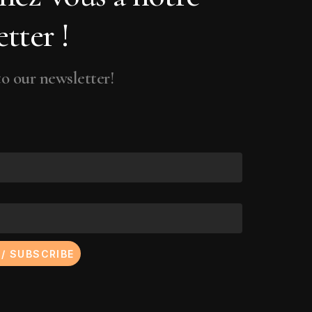
tty
tter !
id Wojnarowicz & Marion
emama
ena Wolffer
o our newsletter!
 Yalkut