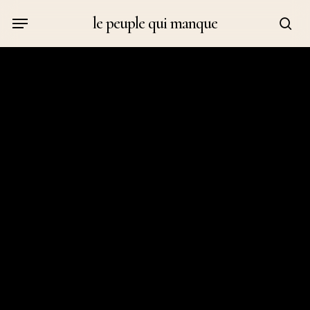
Skip
Menu
le peuple qui manque
to
sea
main
content