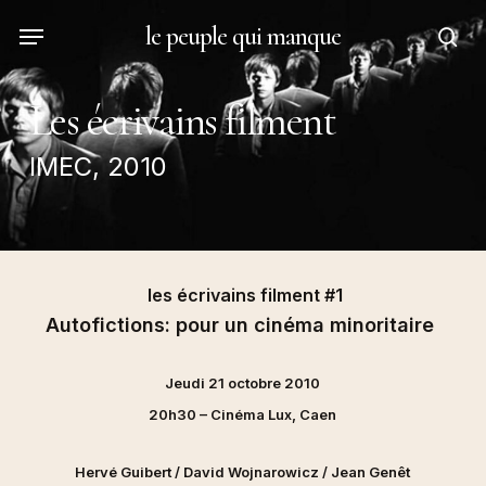
Skip
Menu
le peuple qui manque
to
sea
main
content
Les écrivains filment
IMEC, 2010
les écrivains filment #1
Autofictions: pour un cinéma minoritaire
Jeudi 21 octobre 2010
20h30 – Cinéma Lux, Caen
Hervé Guibert / David Wojnarowicz / Jean Genêt