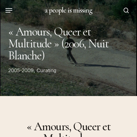
Skip
Menu
a people is missing
to
sea
main
« Amours, Queer et
content
Multitude » (2006, Nuit
Blanche)
2005-2009
,
Curating
« Amours, Queer et