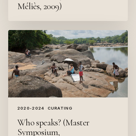
Méliès, 2009)
Who
speaks?
(Master
Symposium,
HEAD/ECAL/EDEHEA,
2020)
2020-2024
CURATING
Who speaks? (Master
Symposium,