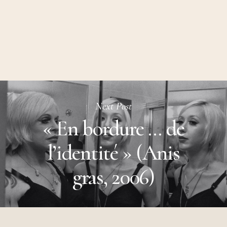
Next Post
« En bordure … de
l’identité » (Anis
gras, 2006)