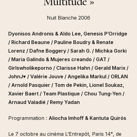
Multitude »
Nuit Blanche 2006
Dyonisos Andronis & Aldo Lee, Genesis P’Orridge
/ Richard Beaune / Pauline Boudry & Renate
Lorenz / Dafne Boggery / Sarah G. / Michka Gorki
/ Maria Galindo & Mujeres creando / GAT /
Girlswholikeporno / Clarisse Hahn / Gerald Marix /
JohnJ♥ / Valérie Jouve / Angelika Markul / ORLAN
/ Arnold Pasquier / Tom de Pekin, Lionel Soukaz,
Xavier Baert / Team Plastique / Chou Tung-Yen /
Arnaud Valadié / Remy Yadan
Programmation :
Aliocha Imhoff & Kantuta Quirós
Le 7 octobre au cinéma L’Entrepôt, Paris 14ᵉ, de