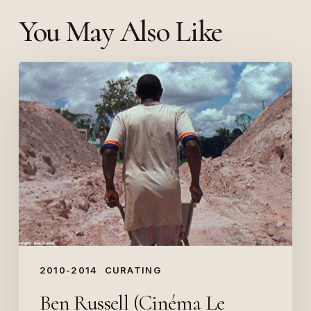
You May Also Like
Ben
Russell
(Cinéma
Le
Méliès,
2009)
2010-2014
CURATING
Ben Russell (Cinéma Le