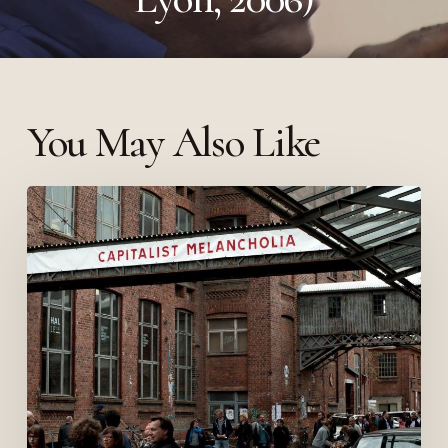
You May Also Like
A
Government
of
Times
(2016,
Halle
14,
Leipzig)