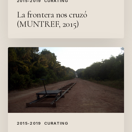
2015-2019
CURATING
La frontera nos cruzó
(MUNTREF, 2015)
Cinéma
permanent
in
Leiris
&
co
(2015,
Centre
Pompidou
2015-2019
CURATING
Metz)