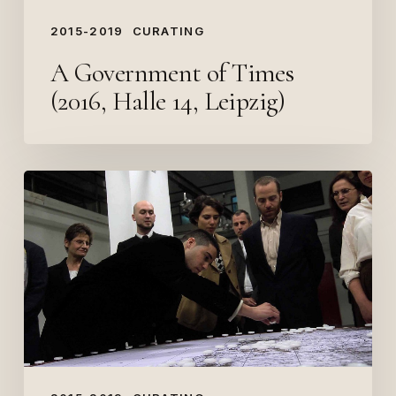
2015-2019
CURATING
A Government of Times
(2016, Halle 14, Leipzig)
La
frontera
nos
cruzó
(MUNTREF,
2015)