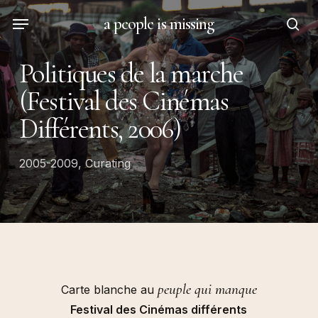
Skip
Menu
a people is missing
to
sea
main
Politiques de la marche
content
(Festival des Cinémas
Différents, 2006)
2005-2009
,
Curating
peuple qui manque
Carte blanche au
Festival des Cinémas différents