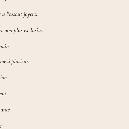
r à l’assaut joyeux
et non plus exclusive
umain
mme à plusieurs
tion
ent
iante
e