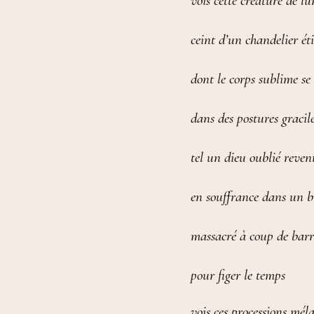
vois cette créature de l
ceint d’un chandelier ét
dont le corps sublime se
dans des postures gracil
tel un dieu oublié reven
en souffrance dans un b
massacré à coup de barr
pour figer le temps
vois ces processions mél