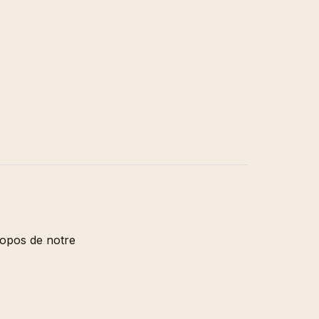
ions et
.) Florian
émologie
orak et
ngage »,
de Babi
cheron,
insot, Une
 100
urs
migration,
ière, 2024
ropos de notre