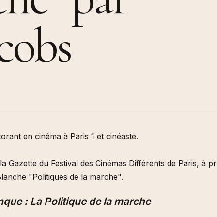
tan histories of art
2015 / Beyond the Magicien Effect / Gulbenkian
Pour une écologisation des
des, 2014)
Foundation & Les Laboratoires d’Aubervilliers
institutions de l’art. Bifurcat
cobs
répétitions générales. in (dir
inema (Revue
Gaîté et Aline Caillet, Épist
du contemporain, à paraître
des n°35, 2008-2009)
Entretien In (dir.) Simona Dv
Tadeo Kohan, « Actes de la
Maison Populaire, 2024
« Les diasporas textuelles 
Badalov », (dir.) Patrick Bou
Sebastien Gokälp, Marie Po
histoire de l’immigration en
objets. Catalogue du parco
permanent du Musée de l’im
Paris, éditions de La Martin
orant en cinéma à Paris 1 et cinéaste.
 la Gazette du
Festival des Cinémas Différents de Paris
, à p
lanche "
Politiques de la marche
".
que : La Politique de la marche