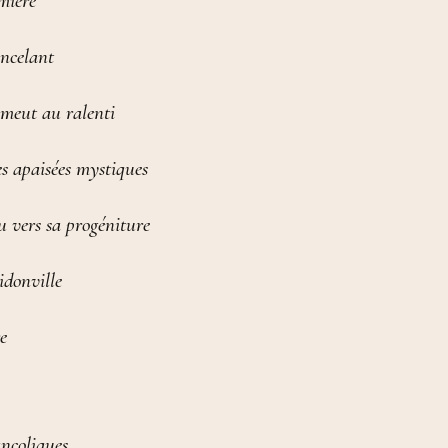
umière
incelant
 meut au ralenti
es apaisées mystiques
u vers sa progéniture
idonville
e
ancoliques