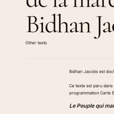
Afropoli
(Multitu
Bidhan Ja
Queer C
Multitu
Other texts
Bidhan Jacobs est doct
Ce texte est paru dans
programmation Carte B
Le Peuple qui man