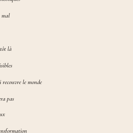
n mal
tôt là
isibles
ui recouvre le monde
era pas
aux
ransformation