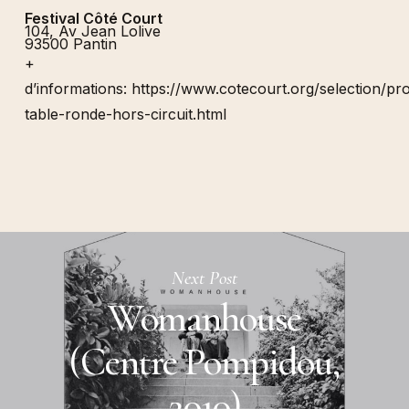
Festival Côté Court
104, Av Jean Lolive
93500 Pantin
+
d’informations:
https://www.cotecourt.org/selection/p
table-ronde-hors-circuit.html
Next Post
Womanhouse
(Centre Pompidou,
2010)