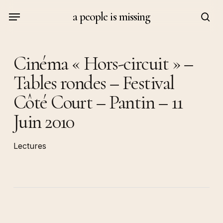
Skip
Menu
a people is missing
to
sea
main
content
Cinéma « Hors-circuit » –
Tables rondes – Festival
Côté Court – Pantin – 11
Juin 2010
Lectures