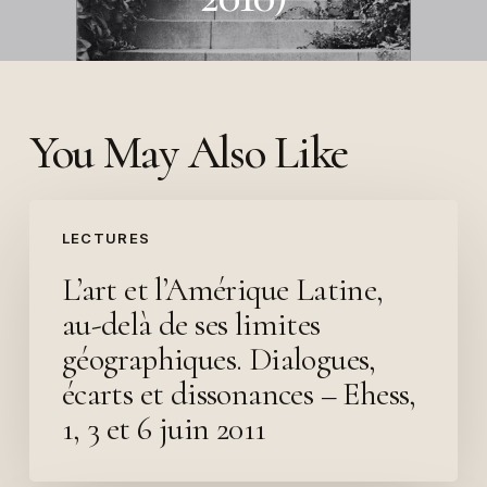
You May Also Like
L’art
LECTURES
et
l’Amérique
L’art et l’Amérique Latine,
Latine,
au-delà de ses limites
au-
géographiques. Dialogues,
delà
écarts et dissonances – Ehess,
de
1, 3 et 6 juin 2011
ses
limites