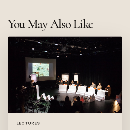
You May Also Like
Conférence
à
l’ENSBA
Lyon
–
18
février
2015
LECTURES