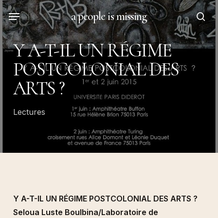
Skip
Menu
a people is missing
to
sea
main
Y A-T-IL UN RÉGIME
content
POSTCOLONIAL DES
ARTS ?
Lectures
Y A-T-IL UN RÉGIME POSTCOLONIAL DES ARTS ?
Seloua Luste Boulbina/Laboratoire de