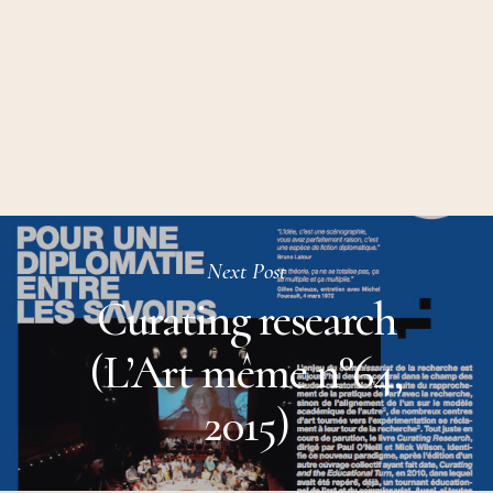
Next Post
Curating research
(L’Art même n°64,
2015)