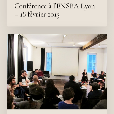
Conférence à l’ENSBA Lyon
– 18 février 2015
Lecture
at
16beaver,
New
York
–
07.21.14