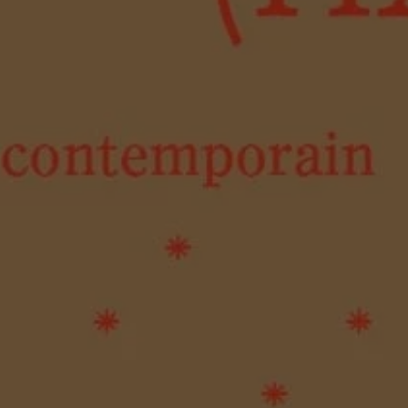
Afropoli
(Multitu
Queer C
Multitu