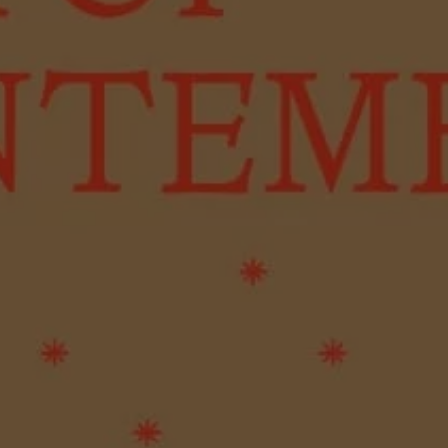
ions et
.) Florian
émologie
orak et
ngage »,
de Babi
cheron,
insot, Une
 100
urs
migration,
ière, 2024