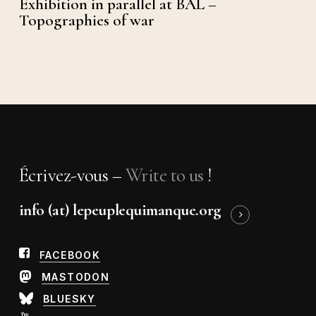
Exhibition in parallel at BAL –
Topographies of war
Écrivez-vous –
Write to us
!
info (at) lepeuplequimanque.org
FACEBOOK
MASTODON
BLUESKY