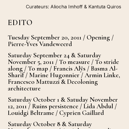
Curateurs: Aliocha Imhoff & Kantuta Quiros
EDITO
Tuesday September 20, 2011 / Opening /
Pierre-Yves Vandeweerd
Saturday September 24 & Saturday
November 5, 2011 / To measure / To stride
along / To map / Francis Alÿs / Basma Al-
Sharif / Marine Hugonnier / Armin Linke,
Francesco Mattuzzi & Decoloning
architecture
Saturday October 1 & Satuday November
12, 2011 / Ruins persistence / Lida Abdul /
Louidgi Beltrame / Cyprien Gaillard
Saturday October 8 & Saturday