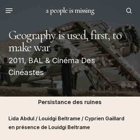
Skip
Menu
a people is missing
to
sea
main
content
Geography is used, first, to
make war
2011, BAL & Cinéma Des
Cinéastes
Persistance des ruines
Lida Abdul / Louidgi Beltrame / Cyprien Gaillard
en présence de
Louidgi Beltrame