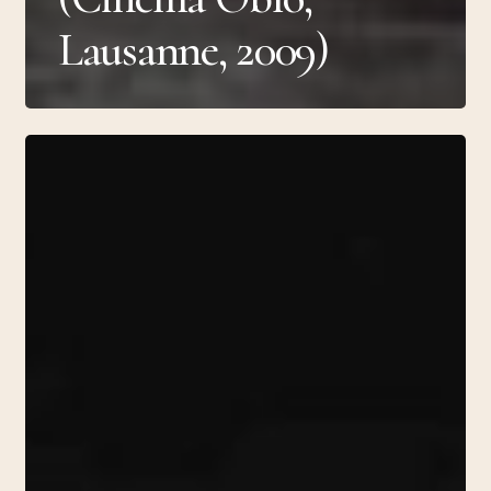
Lausanne, 2009)
POLYPHONIX
(Festival
d’Automne
à
Paris,
104,
2009)