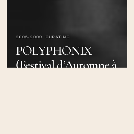
2005-2009
CURATING
POLYPHONIX
(Festival d’Automne à
Paris, 104, 2009)
Le
Rencard
–
Carte