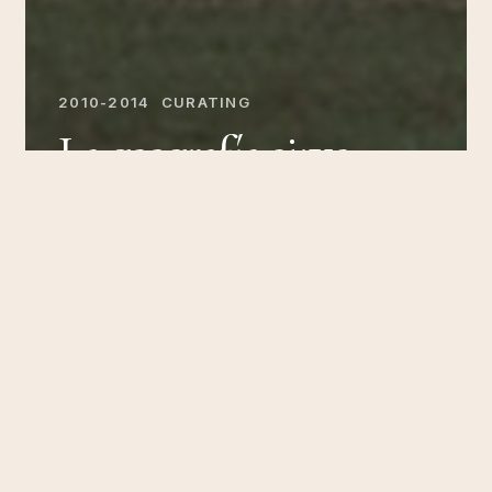
2010-2014
CURATING
La geografía sirve,
primero, para hacer la
guerra (Centro de la
Memoria, 2014)
The
New
Mestiza