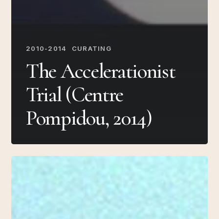
2010-2014
CURATING
The Accelerationist
Trial (Centre
Pompidou, 2014)
La
geografía
sirve,
primero,
para