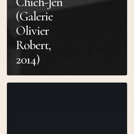
Chieh-Jen
(Galerie
Olivier
Robert,
2014)
The
Accelerationist
Trial
(Centre
Pompidou,
2014)