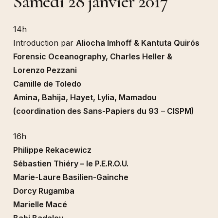
Samedi 28 janvier 2017
14h
Introduction par
Aliocha Imhoff & Kantuta Quirós
Forensic Oceanography, Charles Heller &
Lorenzo Pezzani
Camille de Toledo
Amina, Bahija, Hayet, Lylia, Mamadou
(coordination des Sans-Papiers du 93
–
CISPM)
16h
Philippe Rekacewicz
Sébastien Thiéry – le P.E.R.O.U.
Marie-Laure Basilien-Gainche
Dorcy Rugamba
Marielle Macé
Babi Badalov