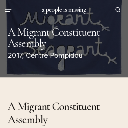
Skip
Menu
a people is missing
to
sea
main
content
A Migrant Constituent
Assembly
2017, Centre Pompidou
A Migrant Constituent
Assembly