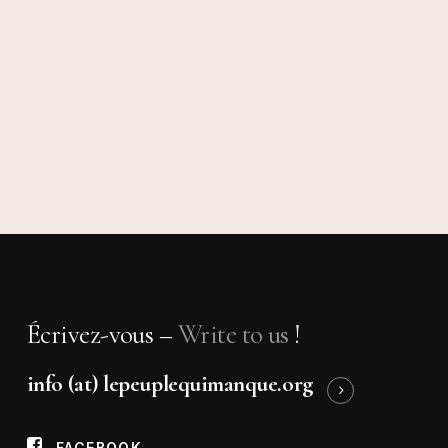
Écrivez-vous –
Write to us
!
info (at) lepeuplequimanque.org
FACEBOOK