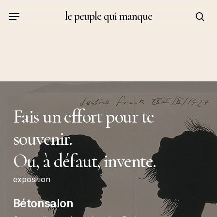
Skip
Menu
le peuple qui manque
to
sea
main
content
Fais un effort pour te
souvenir.
Ou, à défaut, invente.
exposition
Bétonsalon