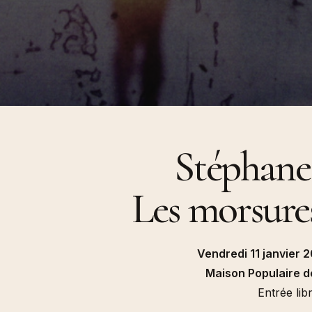
ultitudes, 2014)
Beaufils, Climène Perrin), P
Gulbenkian & Les Laboratoires d’Aubervilliers
Université de Vincennes, 2
Queer (Revue
Pour une écologisation des
des n°35, 2008-2009)
institutions de l’art. Bifurcat
répétitions générales. in (dir
Gaîté et Aline Caillet, Épist
du contemporain, à paraître
Entretien In (dir.) Simona Dv
Tadeo Kohan, « Actes de la
Maison Populaire, 2024
« Les diasporas textuelles 
Badalov », (dir.) Patrick Bou
Stéphane
Sebastien Gokälp, Marie Po
histoire de l’immigration en
objets. Catalogue du parco
permanent du Musée de l’im
Paris, éditions de La Martin
Les morsures
Vendredi 11 janvier 
Maison Populaire d
Entrée lib