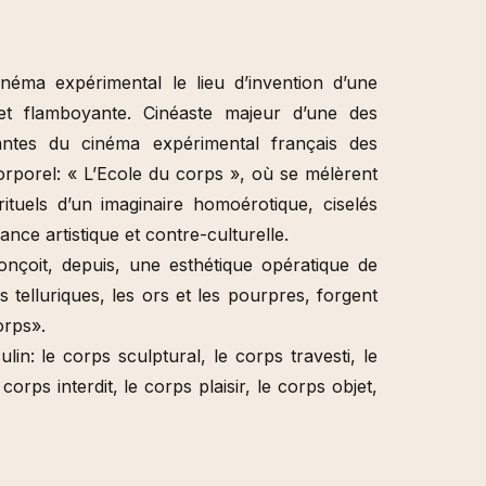
néma expérimental le lieu d’invention d’une
 et flamboyante. Cinéaste majeur d’une des
antes du cinéma expérimental français des
orporel: « L’Ecole du corps », où se mélèrent
 rituels d’un imaginaire homoérotique, ciselés
dance artistique et contre-culturelle.
çoit, depuis, une esthétique opératique de
s telluriques, les ors et les pourpres, forgent
orps».
lin: le corps sculptural, le corps travesti, le
rps interdit, le corps plaisir, le corps objet,