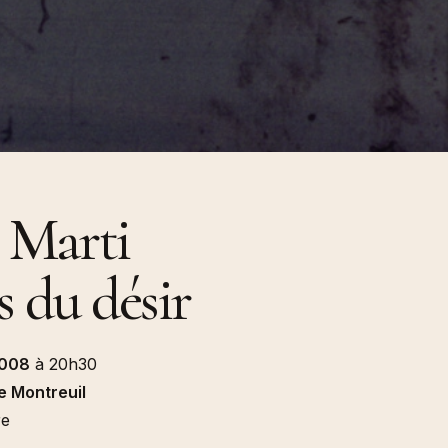
resses
024
ions et
.) Florian
émologie
orak et
ngage »,
de Babi
cheron,
 Marti
insot, Une
 100
urs
migration,
ière, 2024
 du désir
2008
à 20h30
e Montreuil
re