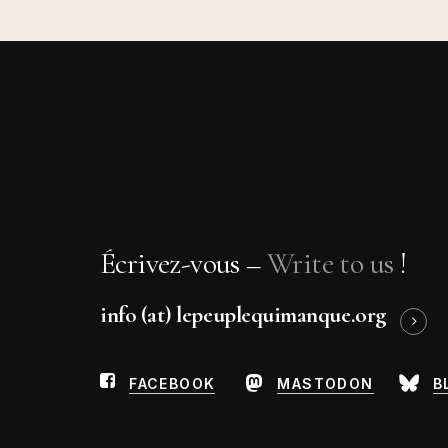
Écrivez-vous –
Write to us
!
info (at) lepeuplequimanque.org
FACEBOOK
MASTODON
B