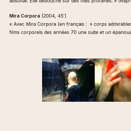
absolue. Elle débouche sur des rites profanes. » (Rap
Mira Corpora
(2004, 45′)
« Avec Mira Corpora (en français : » corps admirables
films corporels des années 70 une suite et un épano