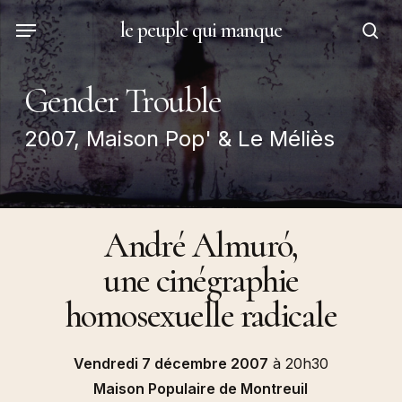
Skip
Menu
le peuple qui manque
to
sea
main
content
Gender Trouble
2007, Maison Pop' & Le Méliès
André Almuró,
une cinégraphie
homosexuelle radicale
Vendredi 7 décembre 2007
à 20h30
Maison Populaire de Montreuil