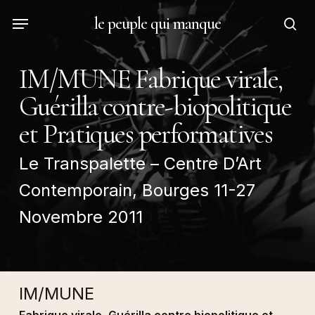
Skip
Menu
le peuple qui manque
to
sea
main
content
IM/MUNE Fabrique virale,
Guérilla contre-biopolitique
et Pratiques performatives
Le Transpalette – Centre D’Art
Contemporain, Bourges 11-27
Novembre 2011
IM/MUNE
Fabrique virale, Guérilla contre biopolitique et