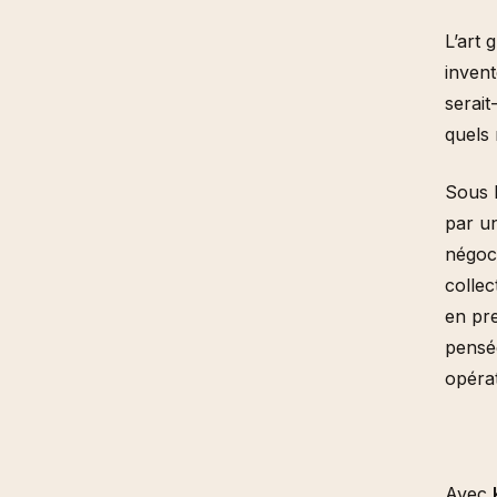
L’art 
invent
serait
quels 
Sous 
par un
négoc
collec
en pre
pensée
opérat
Avec