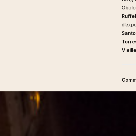
Obolo
Ruffel
d’expo
Santo
Torre
Vieil
Commi