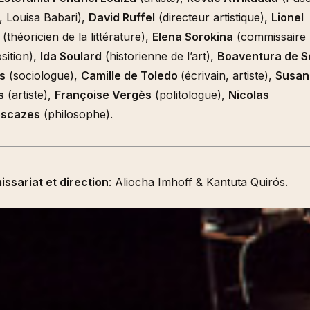
, Louisa Babari),
David Ruffel
(directeur artistique),
Lionel
(théoricien de la littérature),
Elena Sorokina
(commissaire
sition),
Ida Soulard
(historienne de l’art),
Boaventura de 
s
(sociologue),
Camille de Toledo
(écrivain, artiste),
Susan
s
(artiste),
Françoise Vergès
(politologue),
Nicolas
lescazes
(philosophe).
ssariat et direction
: Aliocha Imhoff & Kantuta Quirós.