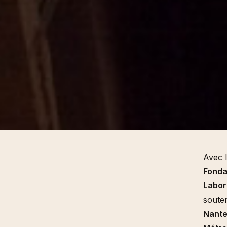
Avec l
Fonda
Labora
souten
Nant