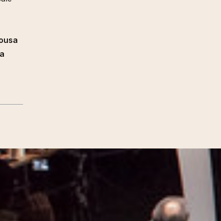
Sousa
a