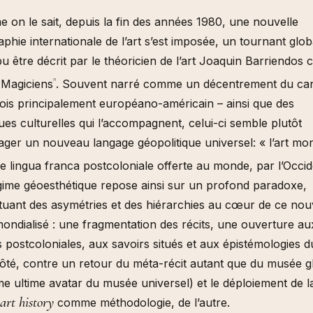
on le sait, depuis la fin des années 1980, une nouvelle
phie internationale de l’art s’est imposée, un tournant glob
u être décrit par le théoricien de l’art Joaquin Barriendo
t-Magiciens
. Souvent narré comme un décentrement du ca
[1]
ois principalement européano-américain – ainsi que des
ques culturelles qui l’accompagnent, celui-ci semble plutôt
ger un nouveau langage géopolitique universel: « l’art mon
lingua franca postcoloniale offerte au monde, par l’Occid
gime géoesthétique repose ainsi sur un profond paradoxe,
tuant des asymétries et des hiérarchies au cœur de ce no
mondialisé : une fragmentation des récits, une ouverture au
 postcoloniales, aux savoirs situés et aux épistémologies 
ôté, contre un retour du méta-récit autant que du musée g
 ultime avatar du musée universel) et le déploiement de l
art history
comme méthodologie, de l’autre.