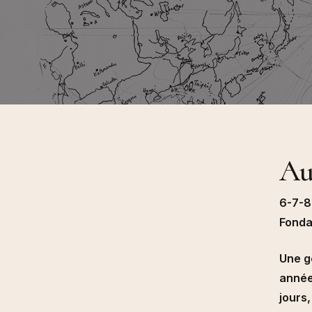
l’art (M
Cinéma 
Multitu
Au-
6-7-8
Fonda
Une gé
année
jours,