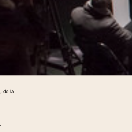
e
, de la
s