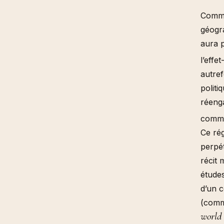
Comme 
géogra
aura p
l’effe
autref
politi
réenga
comme 
Ce ré
perpé
récit 
études
d’un c
(comme
world 