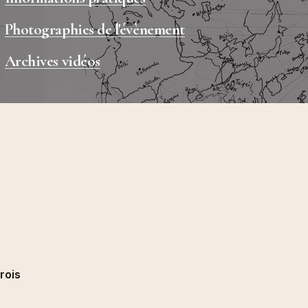
resses
024
Photographies de l'évènement
ions et
.) Florian
Archives vidéos
émologie
orak et
ngage »,
de Babi
cheron,
insot, Une
 100
urs
migration,
ière, 2024
rois