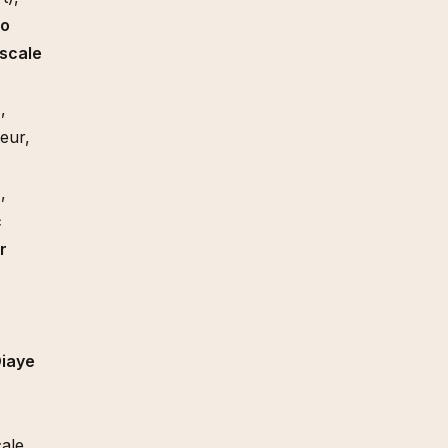
do
scale
,
eur,
,
c
r
Diaye
ale