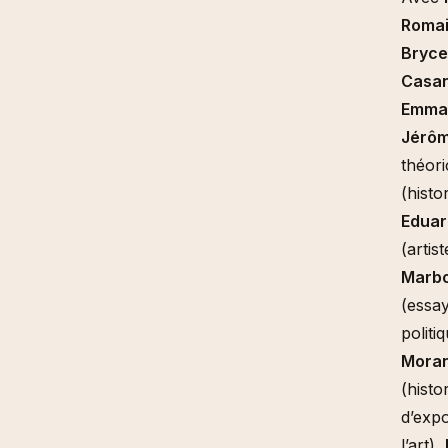
Romai
Bryce
Casa
Emman
Jérôm
théor
(histo
Eduar
(artis
Marb
(essay
politi
Moran
(histo
d’expo
l’art),