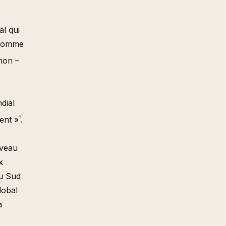
al qui
s comme
non –
dial
ent »
.
[2]
uveau
x
du Sud
lobal
a