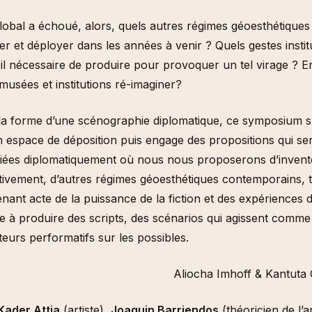
global a échoué, alors, quels autres régimes géoesthétiques
er et déployer dans les années à venir ? Quels gestes insti
-il nécessaire de produire pour provoquer un tel virage ? En
musées et institutions ré-imaginer?
la forme d’une scénographie diplomatique, ce symposium s
 espace de déposition puis engage des propositions qui se
iées diplomatiquement où nous nous proposerons d’invent
tivement, d’autres régimes géoesthétiques contemporains, 
nant acte de la puissance de la fiction et des expériences 
 à produire des scripts, des scénarios qui agissent comme
eurs performatifs sur les possibles.
Aliocha Imhoff & Kantuta 
Kader Attia
(artiste),
Joaquin Barriendos
(théoricien de l’ar