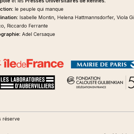
pole
et les
Presses Universitaires de Rennes
.
ction
: le peuple qui manque
ination
: Isabelle Montin, Helena Hattmannsdorfer, Viola Gi
co, Riccardo Ferrante
graphie
: Adel Cersaque
s réserve