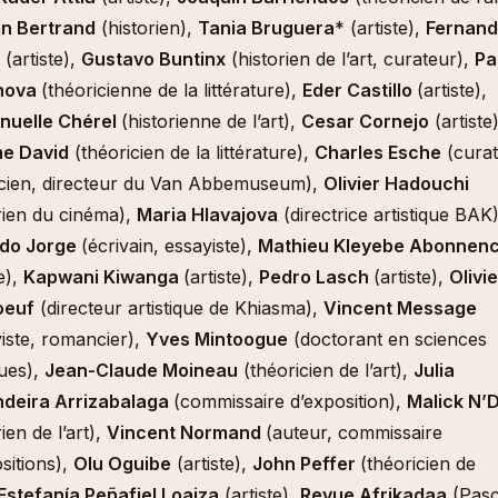
n Bertrand
(historien),
Tania Bruguera
* (artiste),
Fernan
(artiste),
Gustavo Buntinx
(historien de l’art, curateur),
Pa
nova
(théoricienne de la littérature),
Eder Castillo
(artiste),
uelle Chérel
(historienne de l’art),
Cesar Cornejo
(artiste)
e David
(théoricien de la littérature),
Charles Esche
(curat
icien, directeur du Van Abbemuseum),
Olivier Hadouchi
rien du cinéma),
Maria Hlavajova
(directrice artistique BAK)
do Jorge
(écrivain, essayiste),
Mathieu Kleyebe Abonnen
te),
Kapwani Kiwanga
(artiste),
Pedro Lasch
(artiste),
Olivie
oeuf
(directeur artistique de Khiasma),
Vincent Message
iste, romancier),
Yves Mintoogue
(doctorant en sciences
ques),
Jean-Claude Moineau
(théoricien de l’art),
Julia
deira Arrizabalaga
(commissaire d’exposition),
Malick N’
rien de l’art),
Vincent Normand
(auteur, commissaire
sitions),
Olu Oguibe
(artiste),
John Peffer
(théoricien de
Estefanía Peñafiel Loaiza
(artiste),
Revue Afrikadaa
(Pasc