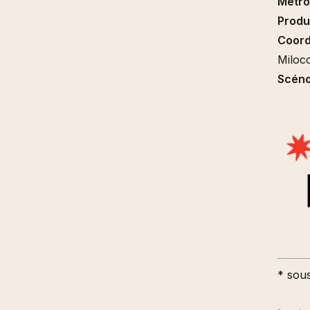
Métro
Produ
Coord
Miloc
Scéno
* sou