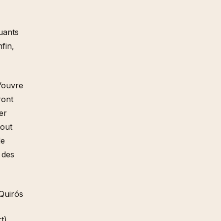
tuants
fin,
’ouvre
ront
er
tout
de
 des
Quirós
t),