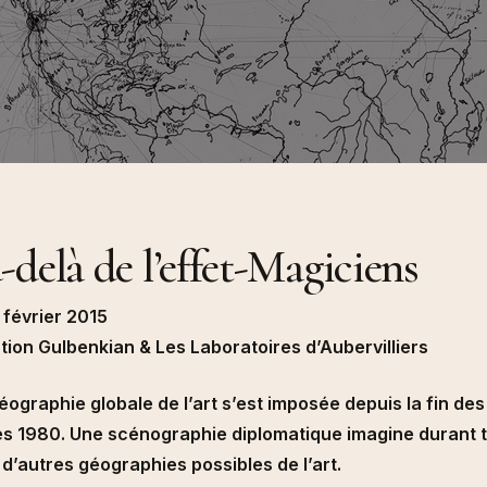
ultitudes, 2014)
Beaufils, Climène Perrin), P
Gulbenkian & Les Laboratoires d’Aubervilliers
Université de Vincennes, 2
Queer (Revue
Pour une écologisation des
des n°35, 2008-2009)
institutions de l’art. Bifurcat
répétitions générales. in (dir
Gaîté et Aline Caillet, Épist
du contemporain, à paraître
Entretien In (dir.) Simona Dv
Tadeo Kohan, « Actes de la
Maison Populaire, 2024
« Les diasporas textuelles 
Badalov », (dir.) Patrick Bou
Sebastien Gokälp, Marie Po
delà de l’effet-Magiciens
histoire de l’immigration en
objets. Catalogue du parco
permanent du Musée de l’im
Paris, éditions de La Martin
 février 2015
tion Gulbenkian & Les Laboratoires d’Aubervilliers
ographie globale de l’art s’est imposée depuis la fin des
s 1980. Une scénographie diplomatique imagine durant t
 d’autres géographies possibles de l’art.