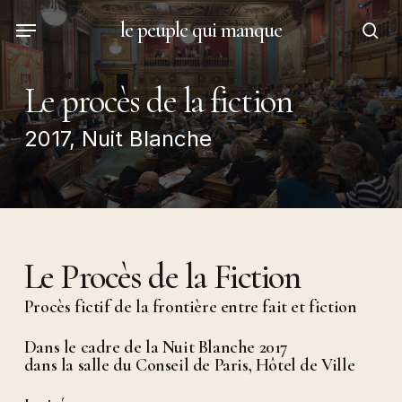
Skip
Menu
le peuple qui manque
to
sea
main
content
Le procès de la fiction
2017, Nuit Blanche
Le Procès de la Fiction
Procès fictif de la frontière entre fait et fiction
Dans le cadre de la Nuit Blanche 2017
dans la salle du Conseil de Paris, Hôtel de Ville