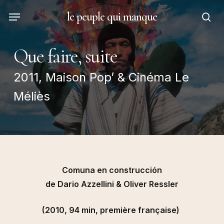
Skip
Menu
le peuple qui manque
to
sea
main
content
Que faire, suite
2011, Maison Pop’ & Cinéma Le
Méliès
Comuna en construcción
de Dario Azzellini & Oliver Ressler
(2010, 94 min, première française)