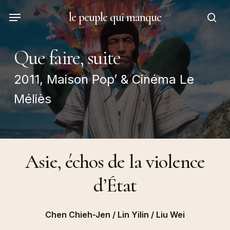
Skip
Menu
le peuple qui manque
to
sea
main
content
Que faire, suite
2011, Maison Pop’ & Cinéma Le
Méliès
Asie, échos de la violence
d’État
Chen Chieh-Jen / Lin Yilin / Liu Wei