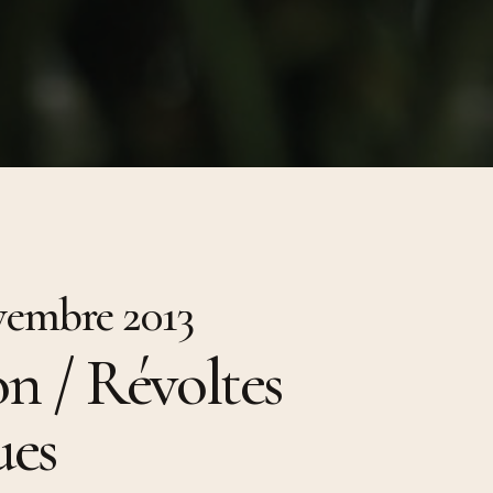
resses
024
ions et
.) Florian
émologie
orak et
ngage »,
de Babi
cheron,
insot, Une
 100
urs
migration,
vembre 2013
ière, 2024
n / Révoltes
ues