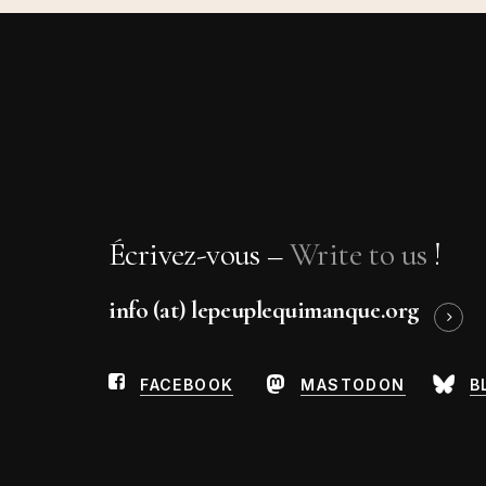
Écrivez-vous –
Write to us
!
info (at) lepeuplequimanque.org
FACEBOOK
MASTODON
B