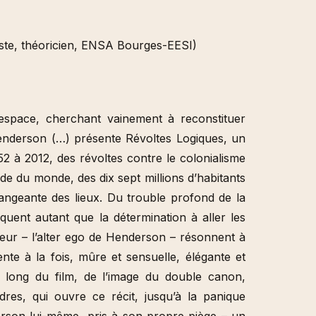
ste, théoricien, ENSA Bourges-EESI)
espace, cherchant vainement à reconstituer
 Henderson (…) présente Révoltes Logiques, un
2 à 2012, des révoltes contre le colonialisme
tude du monde, des dix sept millions d’habitants
hangeante des lieux. Du trouble profond de la
uent autant que la détermination à aller les
rateur – l’alter ego de Henderson – résonnent à
sente à la fois, mûre et sensuelle, élégante et
long du film, de l’image du double canon,
es, qui ouvre ce récit, jusqu’à la panique
erson lui-même, pris à son propre piège – un