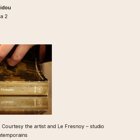
idou
a 2
, Courtesy the artist and Le Fresnoy – studio
ontemporains