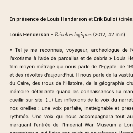
En présence de Louis Henderson
et
Erik Bullot
(cinéa
Révoltes logiques
Louis Henderson
–
(2012, 42 min)
« Tel je me reconnais, voyageur, archéologue de l’
l’exotisme à l’aide de parcelles et de débris » Louis
film moyen métrage qui nous parle de l’Egypte, de 195
et des révoltes d’aujourd’hui. Il nous parle de la vasti
du Caire, des trous de l’Histoire, de la géographie c
mémoire défaillante quand les connaissances lui manq
cueillir sur site. (…) Les inflexions de la voix du nar
nos oreilles : une voix parfaite, inatteignable et pré
rythmée. Une voix qui nous accompagnera tout au 
marquant l’entrée de l’Imperial War Museum à Londr
paranoïaque qui finira par saisir et envelopper Hend