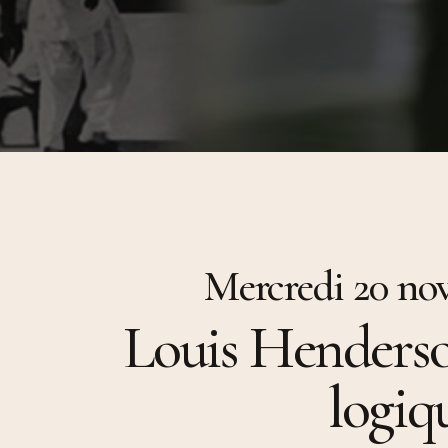
ultitudes, 2014)
Beaufils, Climène Perrin), P
Gulbenkian & Les Laboratoires d’Aubervilliers
Université de Vincennes, 2
Queer (Revue
Pour une écologisation des
des n°35, 2008-2009)
institutions de l’art. Bifurcat
répétitions générales. in (dir
Gaîté et Aline Caillet, Épist
du contemporain, à paraître
Entretien In (dir.) Simona Dv
Tadeo Kohan, « Actes de la
Maison Populaire, 2024
« Les diasporas textuelles 
Badalov », (dir.) Patrick Bou
Sebastien Gokälp, Marie Po
histoire de l’immigration en
objets. Catalogue du parco
permanent du Musée de l’im
Mercredi 20 no
Paris, éditions de La Martin
Louis Henderso
logiq