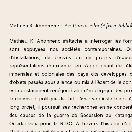
An Italian Film (Africa Addio
Mathieu K. Abonnenc
–
Mathieu K. Abonnenc s’attache à interroger les form
sont appuyées nos sociétés contemporaines. Qu’
d’installations, de dessins ou de projets d’exp
représentations dominantes en s’appropriant des él
impériales et coloniales des pays dits développés o
d’objets passés sous silence ou mis à l’écart de la c
est constamment renégocié afin d’en dégager des pro
la dimension politique de l’art. Avec son installation, 
long projet, il poursuit ses recherches en se concentr
des causes de la guerre de Sécession au Katanga, 
Occidentaux pour la R.D.C. À travers l’histoire d’un
l’histoire du capitalisme et de ses mécanismes, montr