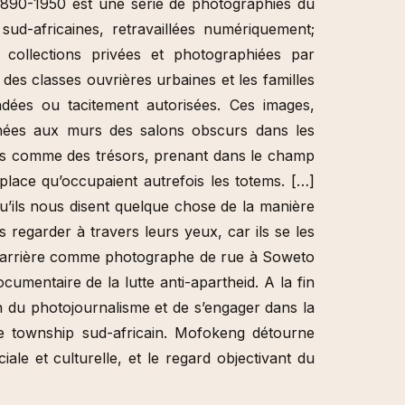
890-1950 est une série de photographies du
 sud-africaines, retravaillées numériquement;
collections privées et photographiées par
es classes ouvrières urbaines et les familles
ées ou tacitement autorisées. Ces images,
chées aux murs des salons obscurs dans les
itées comme des trésors, prenant dans le champ
la place qu’occupaient autrefois les totems. […]
’ils nous disent quelque chose de la manière
 regarder à travers leurs yeux, car ils se les
carrière comme photographe de rue à Soweto
cumentaire de la lutte anti-apartheid. A la fin
in du photojournalisme et de s’engager dans la
 le township sud-africain. Mofokeng détourne
le et culturelle, et le regard objectivant du