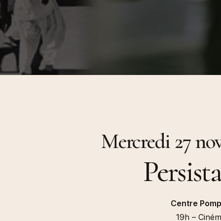
ultitudes, 2014)
Beaufils, Climène Perrin), P
Gulbenkian & Les Laboratoires d’Aubervilliers
Université de Vincennes, 2
Queer (Revue
Pour une écologisation des
des n°35, 2008-2009)
institutions de l’art. Bifurcat
répétitions générales. in (dir
Gaîté et Aline Caillet, Épist
du contemporain, à paraître
Entretien In (dir.) Simona Dv
Tadeo Kohan, « Actes de la
Maison Populaire, 2024
« Les diasporas textuelles 
Badalov », (dir.) Patrick Bou
Sebastien Gokälp, Marie Po
histoire de l’immigration en
objets. Catalogue du parco
permanent du Musée de l’im
Mercredi 27 no
Paris, éditions de La Martin
Persist
Centre Pomp
19h – Ciném