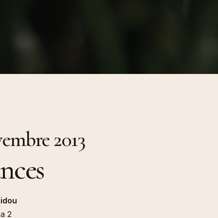
resses
024
ions et
.) Florian
émologie
orak et
ngage »,
de Babi
cheron,
insot, Une
 100
urs
migration,
vembre 2013
ière, 2024
ances
idou
a 2