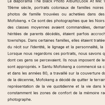
Le diaporama The Black Photo Album/Look At Me: 1
19ème siècle, portraits coloniaux de familles noires
photos de famille trouvées ou achetées dans des 
Mofokeng. « Ce sont des photographies que les Noirs d
des classes moyennes avaient commandées, demand
héritées de parents décédés, étaient parfois accro
townships. Dans certaines familles, elles étaient tra
du récit sur l’identité, le lignage et la personnalité, 
Lorsque nous regardons ces portraits, nous savons qu
dont ces gens se percevaient. Ils nous imposent de les
sont appropriés. » Santu Mofokeng a commencé sa 
et dans les années 80, a travaillé sur la couverture do
de la décennie, Mofokeng a décidé de quitter le terra
représentation de la vie quotidienne et la vie dans
constamment les zones de confort de la mémoire racia
photographe.