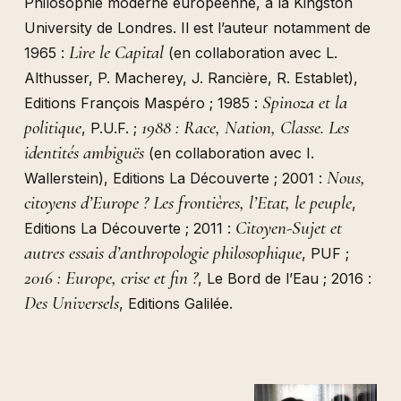
Philosophie moderne européenne, à la Kingston
University de Londres. Il est l’auteur notamment de
Lire le Capital
1965 :
(en collaboration avec L.
Althusser, P. Macherey, J. Rancière, R. Establet),
Spinoza et la
Editions François Maspéro ; 1985 :
politique
1988 : Race, Nation, Classe. Les
, P.U.F. ;
identités ambiguës
(en collaboration avec I.
Nous,
Wallerstein), Editions La Découverte ; 2001 :
citoyens d’Europe ? Les frontières, l’Etat, le peuple
,
Citoyen-Sujet et
Editions La Découverte ; 2011 :
autres essais d’anthropologie philosophique
, PUF ;
2016 : Europe, crise et fin ?
, Le Bord de l’Eau ; 2016 :
Des Universels
, Editions Galilée.