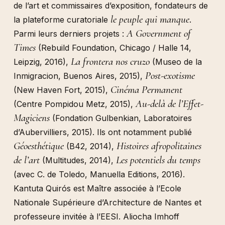
de l’art et commissaires d’exposition, fondateurs de
le peuple qui manque
la plateforme curatoriale
.
A Government of
Parmi leurs derniers projets :
Times
(Rebuild Foundation, Chicago / Halle 14,
La frontera nos cruzo
Leipzig, 2016),
(Museo de la
Post-exotisme
Inmigracion, Buenos Aires, 2015),
Cinéma Permanent
(New Haven Fort, 2015),
Au-delà de l’Effet-
(Centre Pompidou Metz, 2015),
Magiciens
(Fondation Gulbenkian, Laboratoires
d’Aubervilliers, 2015). Ils ont notamment publié
Géoesthétique
Histoires afropolitaines
(B42, 2014),
de l’art
Les potentiels du temps
(Multitudes, 2014),
(avec C. de Toledo, Manuella Editions, 2016).
Kantuta Quirós est Maître associée à l’Ecole
Nationale Supérieure d’Architecture de Nantes et
professeure invitée à l’EESI. Aliocha Imhoff