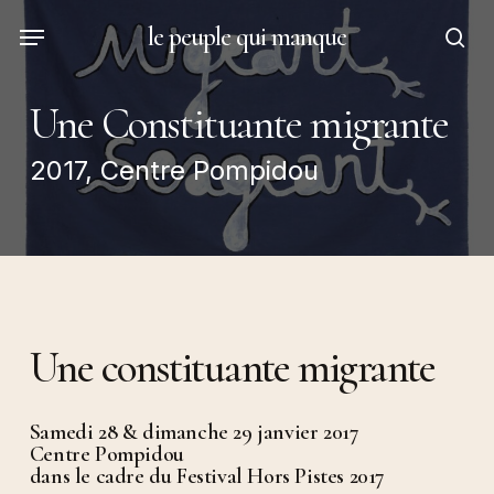
Skip
Menu
le peuple qui manque
to
sea
main
content
Une Constituante migrante
2017, Centre Pompidou
Une constituante migrante
Samedi 28 & dimanche 29 janvier 2017
Centre Pompidou
dans le cadre du Festival Hors Pistes 2017