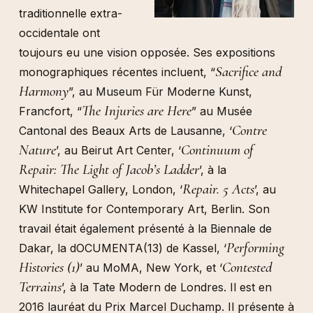
traditionnelle extra-
occidentale ont
toujours eu une vision opposée. Ses expositions
Sacrifice and
monographiques récentes incluent, “
Harmony
”, au Museum Für Moderne Kunst,
The Injuries are Here
Francfort, “
” au Musée
Contre
Cantonal des Beaux Arts de Lausanne, ‘
Nature
Continuum of
’, au Beirut Art Center, ‘
Repair: The Light of Jacob’s Ladder
’, à la
Repair. 5 Acts
Whitechapel Gallery, London, ‘
’, au
KW Institute for Contemporary Art, Berlin. Son
travail était également présenté à la Biennale de
Performing
Dakar, la dOCUMENTA(13) de Kassel, ‘
Histories (1)
Contested
’ au MoMA, New York, et ‘
Terrains
’, à la Tate Modern de Londres. Il est en
2016 lauréat du Prix Marcel Duchamp. Il présente à